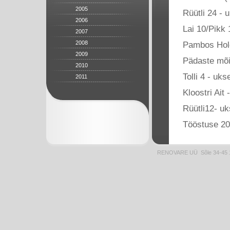
2005
Rüütli 24 - 
2006
Lai 10/Pikk 
2007
2008
Pambos Hol
2009
Pädaste mõi
2010
Tolli 4 - uks
2011
Kloostri Ait
Rüütli12- uk
Tööstuse 20
RENOVARE UÜ Sõle 34-45 1