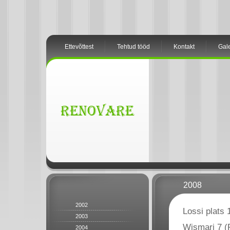
Ettevõttest
Tehtud tööd
Kontakt
Gale
2008
2002
Lossi plats 
2003
Wismari 7 (R
2004